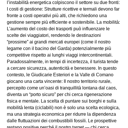
l’instabilità energetica colpiscono il settore su due fronti:
I costi di gestione: Strutture ricettive e termali devono far
fronte a costi operativi più alti, che richiedono una
gestione sempre più efficiente e sostenibile. La mobilità:
L’aumento del costo dei trasporti può influenzare le
scelte dei viaggiatori, rendendo le destinazioni
“prossime” ai grandi mercati europei (come il nostro
legame con il bacino del Garda) potenzialm
ente più
competitive rispetto ai lunghi viaggi intercontinentali.
Paradossalmente, in tempi di incertezza, il turista tende
a cercare sicurezza, autenticità e benessere. In questo
contesto, le Giudicarie Esteriori e la Valle di Comano
giocano una carta vincente: Il nostro territorio rurale,
percepito come un’oasi di tranquillità lontana dal caos,
diventa un “porto sicuro” per chi cerca rigenerazione
fisica e mentale. La scelta di puntare sui borghi e sulla
mobilità lenta (ciclabili) non è solo una scelta ecologica,
ma una strategia economica per ridurre la dipendenza
dalle fluttuazioni dei combustibili fossili. Le prospettive
restano positive perché il nostro target — chi cerca