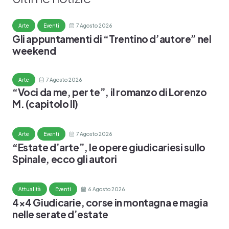
Arte
Eventi
7 Agosto 2026
Gli appuntamenti di “Trentino d’autore” nel
weekend
Arte
7 Agosto 2026
“Voci da me, per te”, il romanzo di Lorenzo
M. (capitolo II)
Arte
Eventi
7 Agosto 2026
“Estate d’arte”, le opere giudicariesi sullo
Spinale, ecco gli autori
Attualità
Eventi
6 Agosto 2026
4×4 Giudicarie, corse in montagna e magia
nelle serate d’estate