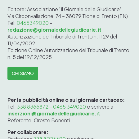
Editore: Associazione “Il Giornale delle Giudicarie”
Via Circonvallazione, 74 – 38079 Tione di Trento (TN)
Tel:
0465349020
–
redazione@giornaledellegiudicarie.it
Autorizzazione del Tribunale di Trento n. 1129 del
11/04/2002
Edizione Online
Autorizzazione del Tribunale di Trento
n. 5 del 19/12/2025
CHI SIAMO
Per la pubblicità online o sul giornale cartaceo:
Tel.
338 8366872
–
0465 349020
o scrivere a
inserzioni@giornaledellegiudicarie.it
Referente: Oreste Bonenti
Per collaborare:
Redazione
338 8226690
o scrivere a: