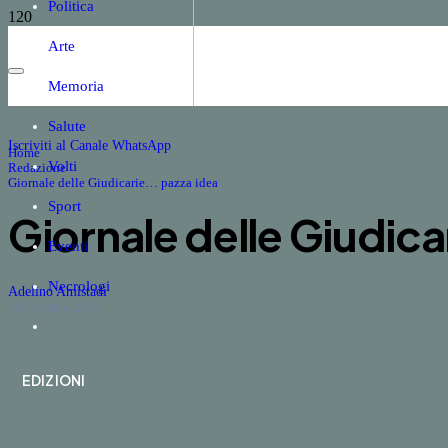
Politica
Arte
Memoria
Salute
Iscriviti al Canale WhatsApp
Home
Volti
Redazione
Giornale delle Giudicarie… pazza idea
Sport
Giornale delle Giudica
Eventi
Necrologi
Adelino Amistadi
14 Ottobre 2025
EDIZIONI