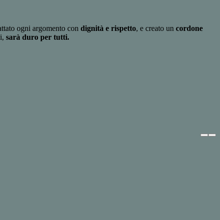
 trattato ogni argomento con
dignità e rispetto
, e creato un
cordone
ni,
sarà duro per tutti.