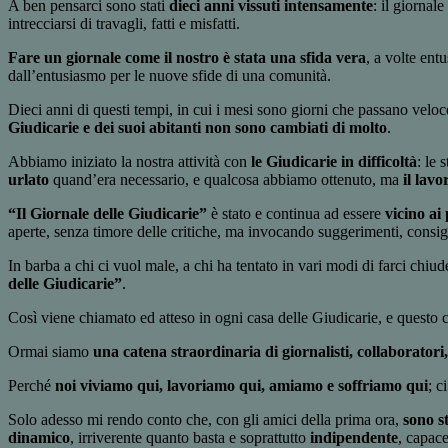
A ben pensarci sono stati
dieci anni vissuti intensamente
: il giornal
intrecciarsi di travagli, fatti e misfatti.
Fare un giornale come il nostro è stata una sfida vera
, a volte ent
dall’entusiasmo per le nuove sfide di una comunità.
Dieci anni di questi tempi, in cui i mesi sono giorni che passano velo
Giudicarie e dei suoi abitanti non sono cambiati di molto
.
Abbiamo iniziato la nostra attività con
le Giudicarie in difficoltà
: le 
urlato
quand’era necessario, e qualcosa abbiamo ottenuto, ma
il lavo
“Il Giornale delle Giudicarie”
è stato e continua ad essere
vicino ai
aperte, senza timore delle critiche, ma invocando suggerimenti, consigl
In barba a chi ci vuol male, a chi ha tentato in vari modi di farci chiu
delle Giudicarie”
.
Così viene chiamato ed atteso in ogni casa delle Giudicarie, e questo 
Ormai siamo
una catena straordinaria di giornalisti, collaboratori,
Perché
noi viviamo qui, lavoriamo qui, amiamo e soffriamo qui
; c
Solo adesso mi rendo conto che, con gli amici della prima ora,
sono s
dinamico
, irriverente quanto basta e soprattutto
indipendente
, capace