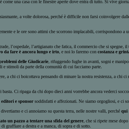
e è come una casa con le finestre aperte dove entra di tutto. Si vive giorn
usiasmante, a volte dolorosa, perché è difficile non farsi coinvolgere da
cemente e le ore sono attimi che scorrono implacabili, corrispondono a u
strade, l’ospedale, l’artigianato che fatica, il commercio che si spegne,
ro da fare è ancora lungo e irto
, e noi lo faremo con
costanza e grint
 problemi delle Giudicarie
, rifuggendo fughe in avanti, sogni e manipola
i e stimoli da parte della comunità di cui facciamo parte.
dere, a chi ci boicottava pensando di minare la nostra resistenza, a chi c
ci basta. Ci ripaga da chi dopo dieci anni vorrebbe ancora vederci socc
 editori e sponsor
soddisfatti e affezionati. Ne siamo orgogliosi, e ci s
i divertiamo e ci annoiamo su questa terra, nelle nostre valli, perché
qui
tato un pazzo a tentare una sfida del genere
, che si ripete mese dop
 di graffiare a destra e a manca, di sopra e di sotto.