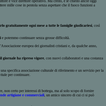
ttore e vice direttore operativo. Ma credo, e le chiedo ancor oggi
tere mille cose in pentola senza aspettare che il fuoco funzioni a
irlo gratuitamente ogni mese a tutte le famiglie giudicariesi
, così
i
e potemmo continuare senza grosse difficoltà.
’Associazione europea dei giornalisti cristiani e, da qualche anno,
il giornale ha ripreso vigore
, con nuovi collaboratori e una costanza
una specifica associazione culturale di riferimento e un servizio per la
itale per continuare.
, non certo per interessi di bottega, ma al solo scopo di fornire
ende artigiane e commerciali
, un amico sincero di cui ci si può