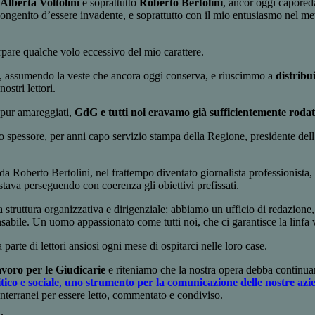
Alberta Voltolini
e soprattutto
Roberto Bertolini
, ancor oggi caporeda
 congenito d’essere invadente, e soprattutto con il mio entusiasmo nel met
rpare qualche volo eccessivo del mio carattere.
ca, assumendo la veste che ancora oggi conserva, e riuscimmo a
distribu
stri lettori.
eppur amareggiati,
GdG e tutti noi eravamo già sufficientemente rodat
so spessore, per anni capo servizio stampa della Regione, presidente dell
da Roberto Bertolini, nel frattempo diventato giornalista professionista,
stava perseguendo con coerenza gli obiettivi prefissati.
 struttura organizzativa e dirigenziale: abbiamo un ufficio di redazione, 
bile. Un uomo appassionato come tutti noi, che ci garantisce la linfa v
parte di lettori ansiosi ogni mese di ospitarci nelle loro case.
avoro per le Giudicarie
e riteniamo che la nostra opera debba continuare
tico e sociale
,
uno strumento per la comunicazione delle nostre azi
onterranei per essere letto, commentato e condiviso.