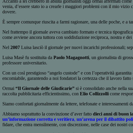
Accanto a lei crebbero in abilità giornalisti oggi ormai affermati come
venia, d’essere stato io a crearle i maggiori problemi con il mio vizio
dovere.
È sempre comunque riuscita a farmi ragionare, una delle poche, e a ta
Nel frattempo il giornale aveva cambiato formato e tecnica tipografi
come avviene ancora tuttora con soddisfazione reciproca, nostra e dei no
Nel
2007
Luisa lasciò il giornale per nuovi incarichi professionali; s
Luisa Masè fu sostituita da
Paolo Magagnotti
, un giornalista di gros
professore universitario.
Con un così prestigioso “angelo custode” e con l’operatività garantita 
encomiabile, garantendo a noi fondatori la certezza che il lavoro fatto 
Ormai
“Il Giornale delle Giudicarie”
si è consolidato anche nella sua
raccolta pubblicitaria efficientissimo, con
Elio Collizzolli
come responsa
Siamo confortati giornalmente da lettere, telefonate e interessamenti da 
Abbiamo soprattutto la convinzione d’aver fatto
dieci anni di buon l
un’informazione corretta e veritiera
,
un’arena per il dibattito poli
fidare, che entra mensilmente, con discrezione, nelle case dei nostri c