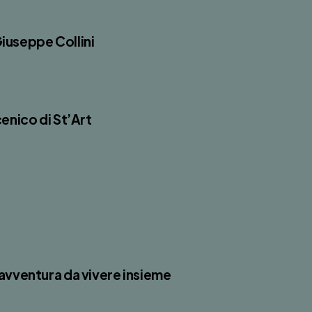
Giuseppe Collini
cenico di St’Art
’avventura da vivere insieme