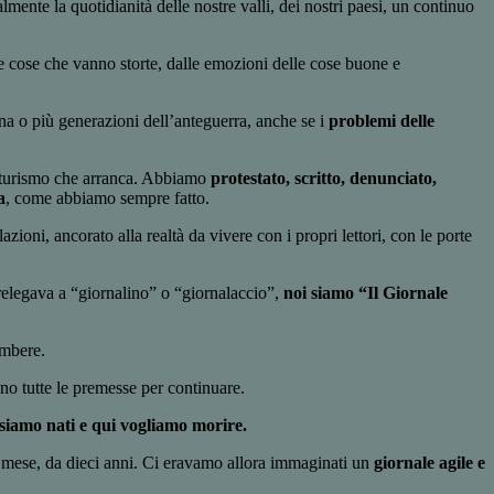
almente la quotidianità delle nostre valli, dei nostri paesi, un continuo
lle cose che vanno storte, dalle emozioni delle cose buone e
na o più generazioni dell’anteguerra, anche se i
problemi delle
 il turismo che arranca. Abbiamo
protestato, scritto, denunciato,
a
, come abbiamo sempre fatto.
zioni, ancorato alla realtà da vivere con i propri lettori, con le porte
i relegava a “giornalino” o “giornalaccio”,
noi siamo “Il Giornale
ombere.
ono tutte le premesse per continuare.
 siamo nati e qui vogliamo morire.
o mese, da dieci anni. Ci eravamo allora immaginati un
giornale agile e