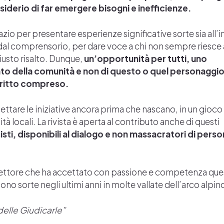
esiderio di far emergere bisogni e inefficienze.
zio per presentare esperienze significative sorte sia all’
i dal comprensorio, per dare voce a chi non sempre riesce
giusto risalto. Dunque,
un’opportunità per tutti, uno
to della comunità e non di questo o quel personaggio
ritto compreso.
chettare le iniziative ancora prima che nascano, in un gioco 
 locali. La rivista è aperta al contributo anche di questi
isti, disponibili al dialogo e non massacratori di pers
 direttore che ha accettato con passione e competenza que
o sorte negli ultimi anni in molte vallate dell’arco alpin
delle Giudicarle”