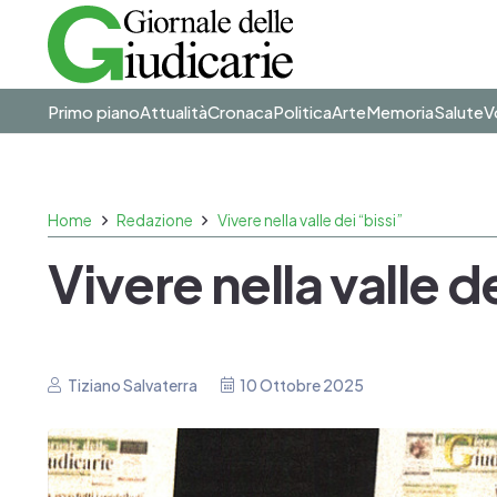
Primo piano
Attualità
Cronaca
Politica
Arte
Memoria
Salute
V
Home
Redazione
Vivere nella valle dei “bissi”
Vivere nella valle d
Tiziano Salvaterra
10 Ottobre 2025