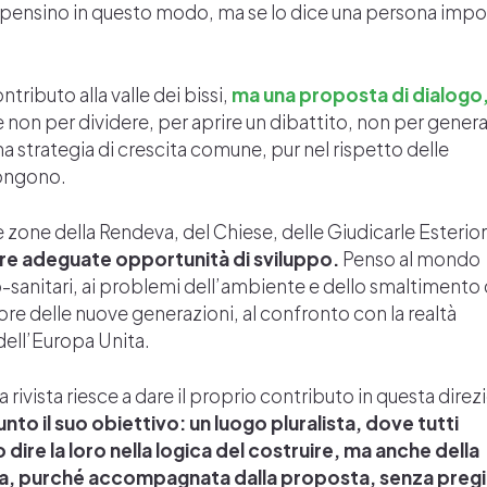
la pensino in questo modo, ma se lo dice una persona imp
ributo alla valle dei bissi,
ma una proposta di dialogo
 e non per dividere, per aprire un dibattito, non per gener
na strategia di crescita comune, pur nel rispetto delle
pongono.
 zone della Rendeva, del Chiese, delle Giudicarle Esterior
ire adeguate opportunità di sviluppo.
Penso al mondo
cio-sanitari, ai problemi dell’ambiente e dello smaltimento 
avore delle nuove generazioni, al confronto con la realtà
à dell’Europa Unita.
 rivista riesce a dare il proprio contributo in questa direz
unto il suo obiettivo: un luogo pluralista, dove tutti
dire la loro nella logica del costruire, ma anche della
a, purché accompagnata dalla proposta, senza pregi