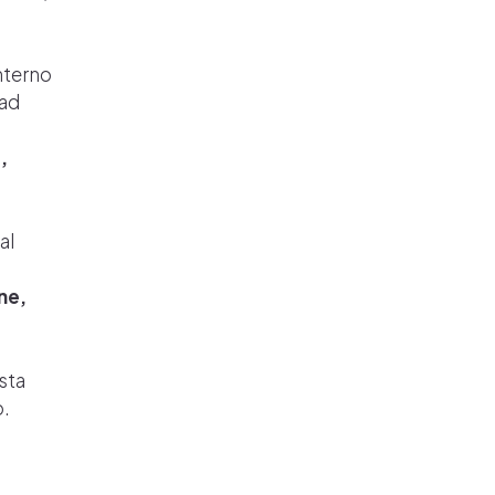
interno
 ad
,
al
one,
sta
o.