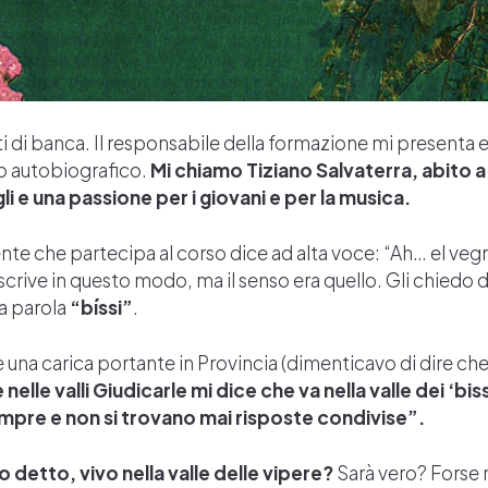
nti di banca. Il responsabile della formazione mi presenta e
o autobiografico.
Mi chiamo Tiziano Salvaterra, abito a
li e una passione per i giovani e per la musica.
ente che partecipa al corso dice ad alta voce: “Ah… el vegn
i scrive in questo modo, ma il senso era quello. Gli chiedo d
la parola
“bíssi”
.
 una carica portante in Provincia (dimenticavo di dire ch
lle valli Giudicarle mi dice che va nella valle dei ‘biss
 sempre e non si trovano mai risposte condivise”.
detto, vivo nella valle delle vipere?
Sarà vero? Forse 