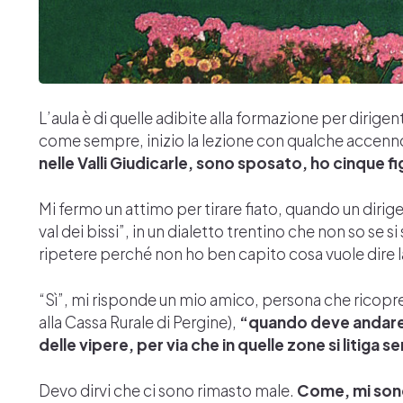
L’aula è di quelle adibite alla formazione per dirige
come sempre, inizio la lezione con qualche accenn
nelle Valli Giudicarle, sono sposato, ho cinque fig
Mi fermo un attimo per tirare fiato, quando un dirig
val dei bissi”, in un dialetto trentino che non so se s
ripetere perché non ho ben capito cosa vuole dire 
“Sì”, mi risponde un mio amico, persona che ricopre
alla Cassa Rurale di Pergine),
“quando deve andare ne
delle vipere, per via che in quelle zone si litiga
Devo dirvi che ci sono rimasto male.
Come, mi sono 