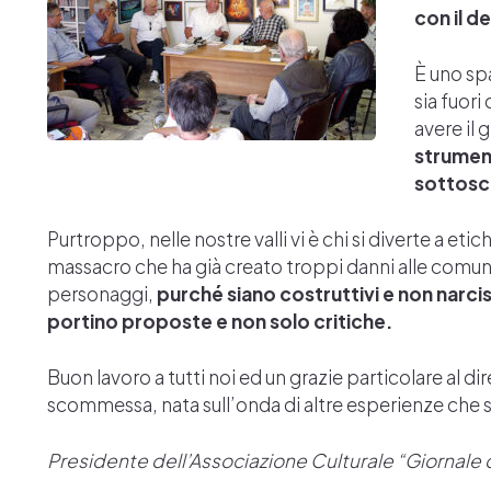
con il d
È uno spa
sia fuor
avere il 
strumen
sottosc
Purtroppo, nelle nostre valli vi è chi si diverte a eti
massacro che ha già creato troppi danni alle comunità
personaggi,
purché siano costruttivi e non narcis
portino proposte e non solo critiche.
Buon lavoro a tutti noi ed un grazie particolare al
scommessa, nata sull’onda di altre esperienze che son
Presidente dell’Associazione Culturale “Giornale 