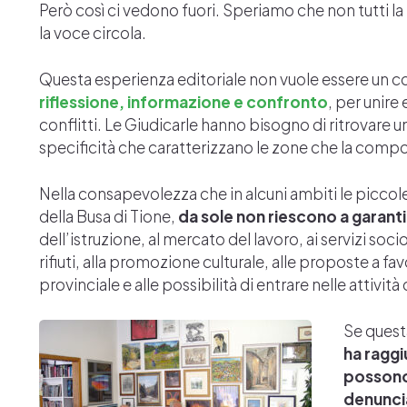
Però così ci vedono fuori. Speriamo che non tutti 
la voce circola.
Questa esperienza editoriale non vuole essere un cont
riflessione, informazione e confronto
, per unire
conflitti. Le Giudicarle hanno bisogno di ritrovare u
specificità che caratterizzano le zone che la com
Nella consapevolezza che in alcuni ambiti le piccole
della Busa di Tione,
da sole non riescono a garant
dell’istruzione, al mercato del lavoro, ai servizi so
rifiuti, alla promozione culturale, alle proposte a f
provinciale e alle possibilità di entrare nelle attivit
Se questa
ha raggi
possono 
denunci