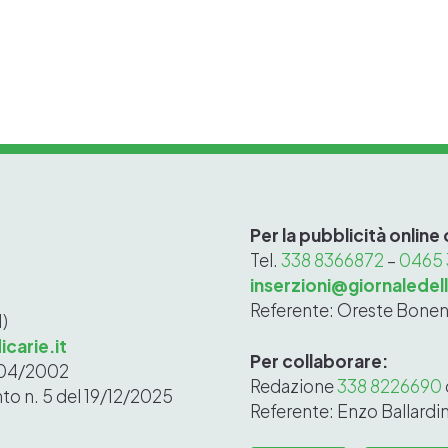
Per la pubblicità online
Tel.
338 8366872
–
0465
inserzioni@giornaledell
Referente: Oreste Bonen
N)
carie.it
Per collaborare:
1/04/2002
Redazione
338 8226690
nto n. 5 del 19/12/2025
Referente: Enzo Ballardin