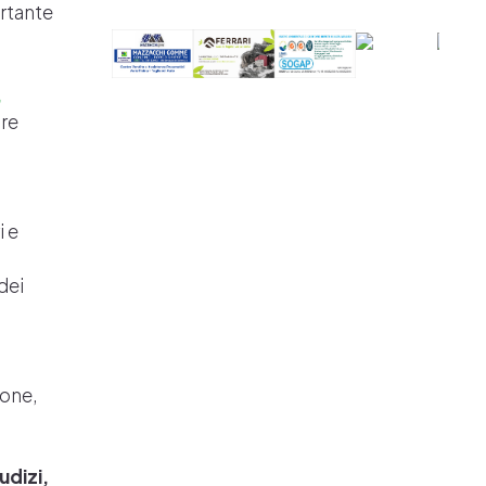
ortante
,
are
i e
dei
ione,
udizi,