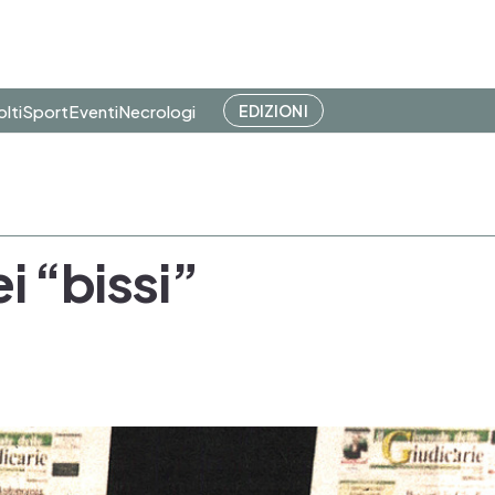
olti
Sport
Eventi
Necrologi
EDIZIONI
ei “bissi”