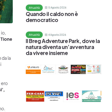
5 Agosto 2026
Attualità
Quando il caldo non è
democratico
 io,
4 Agosto 2026
Attualità
 Tione
Il Breg Adventure Park, dove la
natura diventa un’avventura
da vivere insieme
 da la
i
e ero
i’,
no.