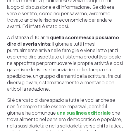
che la comunità giudicariese aveva bisogno di un
luogo di discussione e di informazione. Se ciò era
vero e sentito, come noi pensavamo, avremmo
trovato anche le risorse economiche per andare
avanti. Ed infatti è stato cosi.
A distanza di 10 anni
quella scommessa possiamo
dire di averla vinta
: il giornale tutti i mesi
puntualmente arriva nelle famiglie e viene letto (anzi
oseremo dire aspettato), il sistema produttivo locale
ne approfitta per promuovere le proprie attività e cosi
garantisce le risorse finanziarie per la stampa e la
spedizione, un gruppo di amanti della scrittura, fra cui
diversi giovani, sistematicamente alimentano con
articoli la redazione.
Si è cercato di dare spazio a tutte le voci anche se
non è sempre facile essere imparziali, perché il
giornale ha comunque
una sua linea editoriale
che
trova alimento nel pensiero democratico e popolare,
nella sussidiarietà e nella solidarietà verso chi fa fatica,