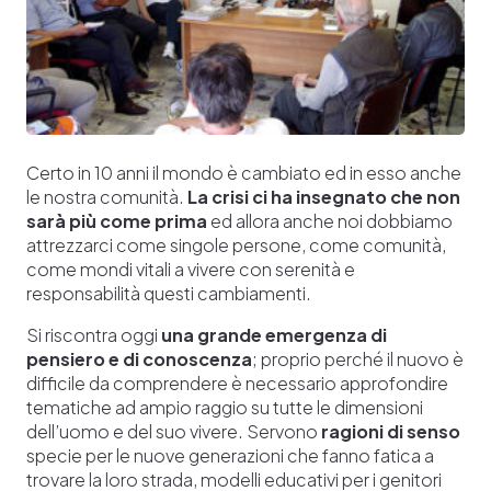
Certo in 10 anni il mondo è cambiato ed in esso anche
le nostra comunità.
La crisi ci ha insegnato che non
sarà più come prima
ed allora anche noi dobbiamo
attrezzarci come singole persone, come comunità,
come mondi vitali a vivere con serenità e
responsabilità questi cambiamenti.
Si riscontra oggi
una grande emergenza di
pensiero e di conoscenza
; proprio perché il nuovo è
difficile da comprendere è necessario approfondire
tematiche ad ampio raggio su tutte le dimensioni
dell’uomo e del suo vivere. Servono
ragioni di senso
specie per le nuove generazioni che fanno fatica a
trovare la loro strada, modelli educativi per i genitori