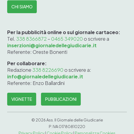
CHI SIAMO
Per la pubblicità online o sul giornale cartaceo:
Tel.
338 8366872
–
0465 349020
o scrivere a
inserzioni@giornaledellegiudicarie.it
Referente: Oreste Bonenti
Per collaborare:
Redazione
338 8226690
o scrivere a:
info@giornaledellegiudicarie.it
Referente: Enzo Ballardini
VIGNETTE
PUBBLICAZIONI
©
2026 Ass. Il Giornale delle Giudicarie
P. IVA 0
1780
810
220
Privacy Policy
|
Cookie Policy
|
Personalizza Cookies