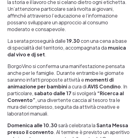
la storia e il lavoro che si celano dietro ogni etichetta.
Un’attenzione particolare sarà rivolta ai giovani,
affinché attraverso l’educazione e l’informazione
possano sviluppare un approccio al consumo
moderato e consapevole.
La serata proseguirà dalle
19.30
con una cena a base
di specialità del territorio, accompagnata da
musica
dal vivo e dj set
.
BorgoVino si conferma una manifestazione pensata
anche per le famiglie. Durante entrambe le giornate
saranno infatti proposte attività e
momenti di
animazione per bambini
a cura di
AVIS Condino
. In
particolare,
sabato dalle 17
si svolgerà
“Ricerca al
Convento”
, una divertente caccia al tesoro tra le
mura del complesso, seguita da attività creative e
laboratori manuali.
Domenica alle 10.30
sarà celebrata la
Santa Messa
presso il convento
. Al termine è previsto un aperitivo