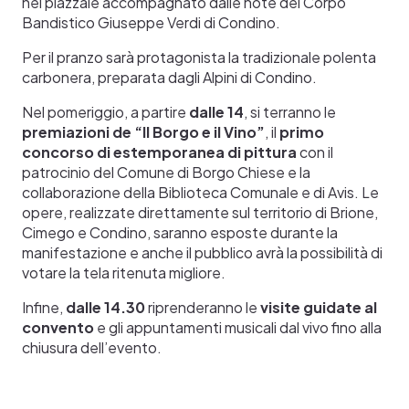
nel piazzale accompagnato dalle note del Corpo
Bandistico Giuseppe Verdi di Condino.
Per il pranzo sarà protagonista la tradizionale polenta
carbonera, preparata dagli Alpini di Condino.
Nel pomeriggio, a partire
dalle 14
, si terranno le
premiazioni de “Il Borgo e il Vino”
, il
primo
concorso di estemporanea di pittura
con il
patrocinio del Comune di Borgo Chiese e la
collaborazione della Biblioteca Comunale e di Avis. Le
opere, realizzate direttamente sul territorio di Brione,
Cimego e Condino, saranno esposte durante la
manifestazione e anche il pubblico avrà la possibilità di
votare la tela ritenuta migliore.
Infine,
dalle 14.30
riprenderanno le
visite guidate al
convento
e gli appuntamenti musicali dal vivo fino alla
chiusura dell’evento.