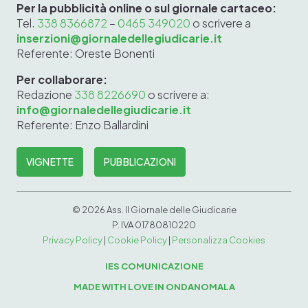
Per la pubblicità online o sul giornale cartaceo:
Tel.
338 8366872
–
0465 349020
o scrivere a
inserzioni@giornaledellegiudicarie.it
Referente: Oreste Bonenti
Per collaborare:
Redazione
338 8226690
o scrivere a:
info@giornaledellegiudicarie.it
Referente: Enzo Ballardini
VIGNETTE
PUBBLICAZIONI
©
2026 Ass. Il Giornale delle Giudicarie
P. IVA 0
1780
810
220
Privacy Policy
|
Cookie Policy
|
Personalizza Cookies
IES COMUNICAZIONE
MADE WITH LOVE IN ONDANOMALA