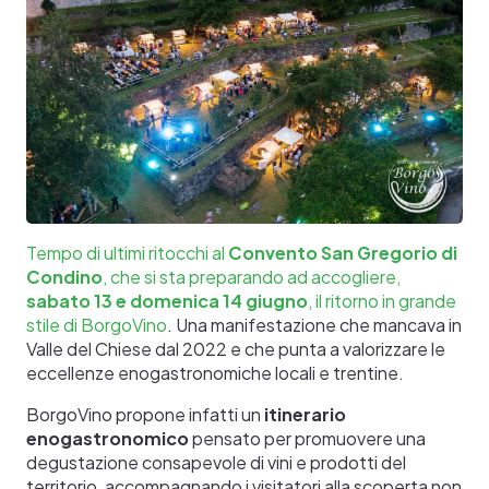
Tempo di ultimi ritocchi al
Convento San Gregorio di
Condino
, che si sta preparando ad accogliere,
sabato 13 e domenica 14 giugno
, il ritorno in grande
stile di BorgoVino
. Una manifestazione che mancava in
Valle del Chiese dal 2022 e che punta a valorizzare le
eccellenze enogastronomiche locali e trentine.
BorgoVino propone infatti un
itinerario
enogastronomico
pensato per promuovere una
degustazione consapevole di vini e prodotti del
territorio, accompagnando i visitatori alla scoperta non