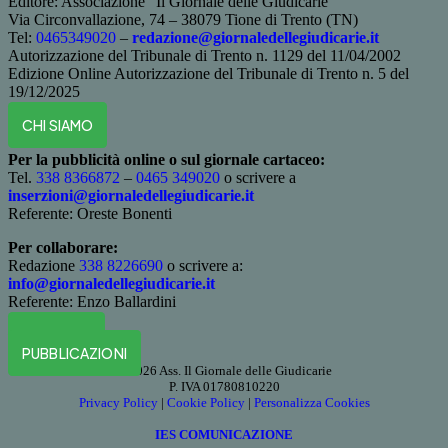
Editore: Associazione “Il Giornale delle Giudicarie”
Via Circonvallazione, 74 – 38079 Tione di Trento (TN)
Tel:
0465349020
–
redazione@giornaledellegiudicarie.it
Autorizzazione del Tribunale di Trento n. 1129 del 11/04/2002
Edizione Online
Autorizzazione del Tribunale di Trento n. 5 del
19/12/2025
CHI SIAMO
Per la pubblicità online o sul giornale cartaceo:
Tel.
338 8366872
–
0465 349020
o scrivere a
inserzioni@giornaledellegiudicarie.it
Referente: Oreste Bonenti
Per collaborare:
Redazione
338 8226690
o scrivere a:
info@giornaledellegiudicarie.it
Referente: Enzo Ballardini
VIGNETTE
PUBBLICAZIONI
©
2026 Ass. Il Giornale delle Giudicarie
P. IVA 0
1780
810
220
Privacy Policy
|
Cookie Policy
|
Personalizza Cookies
IES COMUNICAZIONE