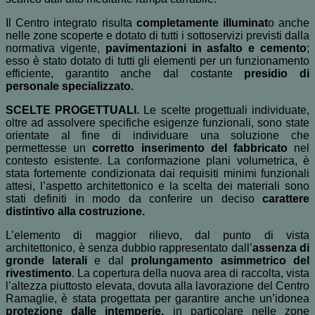
Il Centro integrato risulta
completamente illuminat
o anche
nelle zone scoperte e dotato di tutti i sottoservizi previsti dalla
normativa vigente,
pavimentazioni in asfalto e cemento
;
esso è stato dotato di tutti gli elementi per un funzionamento
efficiente, garantito anche dal costante
presidio di
personale specializzato.
SCELTE PROGETTUALI.
Le scelte progettuali individuate,
oltre ad assolvere specifiche esigenze funzionali, sono state
orientate al fine di individuare una soluzione che
permettesse un
corretto inserimento del fabbricato
nel
contesto esistente. La conformazione plani volumetrica, è
stata fortemente condizionata dai requisiti minimi funzionali
attesi, l’aspetto architettonico e la scelta dei materiali sono
stati definiti in modo da conferire un deciso
carattere
distintivo alla costruzione.
L’elemento di maggior rilievo, dal punto di vista
architettonico, è senza dubbio rappresentato dall’
assenza di
gronde laterali
e dal
prolungamento asimmetrico del
rivestimento
. La copertura della nuova area di raccolta, vista
l’altezza piuttosto elevata, dovuta alla lavorazione del Centro
Ramaglie, è stata progettata per garantire anche un’idonea
protezione dalle intemperie,
in particolare nelle zone