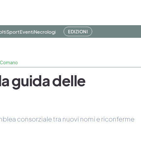
olti
Sport
Eventi
Necrologi
EDIZIONI
di Comano
la guida delle
emblea consorziale tra nuovi nomi e riconferme