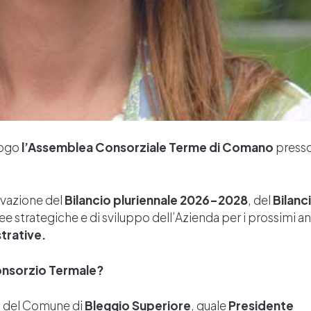
uogo
l’Assemblea Consorziale Terme di Comano
presso
rovazione del
Bilancio pluriennale 2026–2028
, del
Bilanc
nee strategiche e di sviluppo dell’Azienda per i prossimi an
trative.
 Consorzio Termale?
o del Comune di
Bleggio Superiore
, quale
Presidente