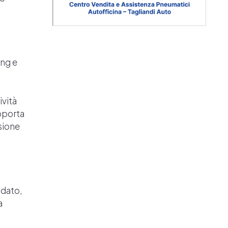
ing e
ività
pporta
sione
ndato,
a