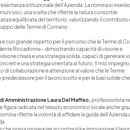
resentanza istituzionale dell’Azienda. La nomina si inseris
muni soci, una scelta che riflette la natura consortile
anza equilibrata del territorio, valorizzando il contributo 
viluppo delle Terme di Comano.
 e con grande rispetto per il percorso che le Terme di 
esidente Riccadonna – dimostrando capacità di visione e
visione chiara e una strategia solida, capaci di generare v
 concreti e una strategia orientata al futuro. Il mio impegno
 di collaborazione e attenzione al valore che le Terme
o predecessore per il lavoro svolto e per le basi solide che
 di Amministrazione Laura Del Maffeo,
professionista n
e figura radicata nel tessuto economico locale anche graz
na riflette la volontà di affidare la guida dell’Azienda 
da
 che possa proseguire in continuità e innovazione il lavo