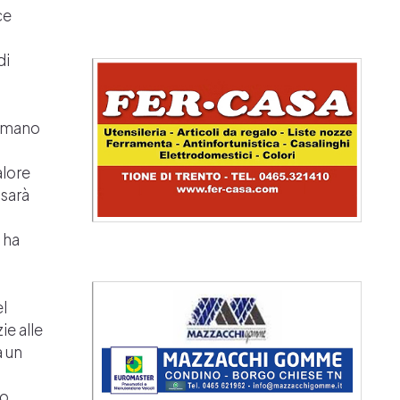
ce
di
Comano
alore
 sarà
 ha
el
ie alle
a un
ro