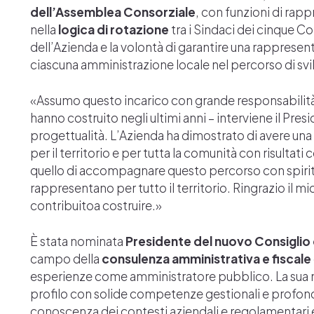
dell’Assemblea Consorziale
, con funzioni di rapp
nella
logica di rotazione
tra i Sindaci dei cinque Co
dell’Azienda e la volontà di garantire una rappresent
ciascuna amministrazione locale nel percorso di s
«Assumo questo incarico con grande responsabilità
hanno costruito negli ultimi anni – interviene il Pr
progettualità. L’Azienda ha dimostrato di avere una 
per il territorio e per tutta la comunità con risultati
quello di accompagnare questo percorso con spirito
rappresentano per tutto il territorio. Ringrazio il mi
contribuitoa costruire.»
È stata nominata
Presidente del nuovo Consiglio
campo della
consulenza amministrativa e fiscale
esperienze come amministratore pubblico. La sua nomi
profilo con solide competenze gestionali e profon
conoscenza dei contesti aziendali e regolamentari e