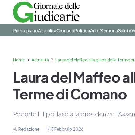
Primo piano
Attualità
Cronaca
Politica
Arte
Memoria
Salute
V
Home
Attualità
Laura del Maffeo alla guida delle Terme 
Laura del Maffeo al
Terme di Comano
Roberto Filippi lascia la presidenza: l’Ass
Redazione
5 Febbraio 2026