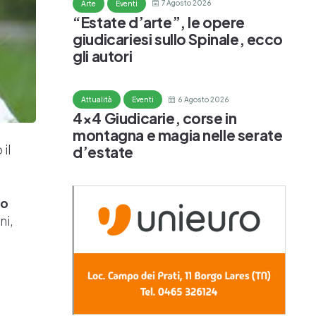
7 Agosto 2026
Arte
Eventi
“Estate d’arte”, le opere
giudicariesi sullo Spinale, ecco
gli autori
6 Agosto 2026
Attualità
Eventi
4×4 Giudicarie, corse in
montagna e magia nelle serate
 il
d’estate
io
ni,