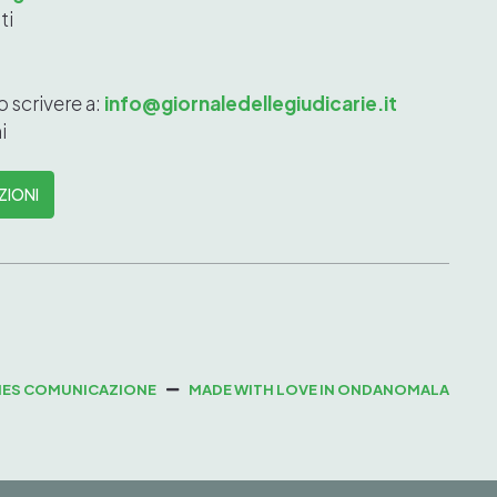
ti
o scrivere a:
info@giornaledellegiudicarie.it
i
ZIONI
IES COMUNICAZIONE
MADE WITH LOVE IN ONDANOMALA