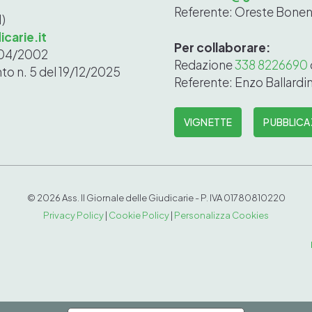
Referente: Oreste Bonen
N)
carie.it
Per collaborare:
1/04/2002
Redazione
338 8226690
nto n. 5 del 19/12/2025
Referente: Enzo Ballardin
VIGNETTE
PUBBLICA
©
2026 Ass. Il Giornale delle Giudicarie - P. IVA 0
1780
810
220
Privacy Policy
|
Cookie Policy
|
Personalizza Cookies