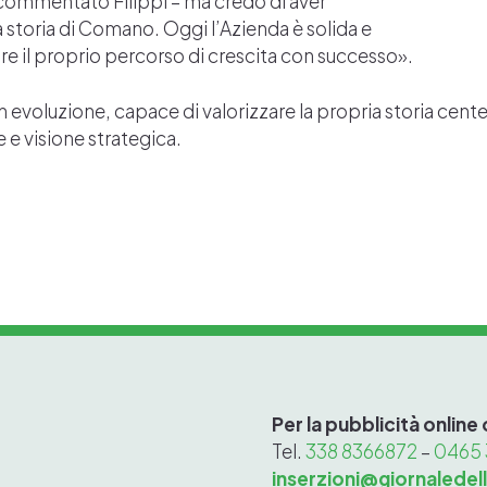
a commentato Filippi – ma credo di aver
 storia di Comano. Oggi l’Azienda è solida e
ire il proprio percorso di crescita con successo».
 evoluzione, capace di valorizzare la propria storia cent
 e visione strategica.
Per la pubblicità online
Tel.
338 8366872
–
0465
inserzioni@giornaledell